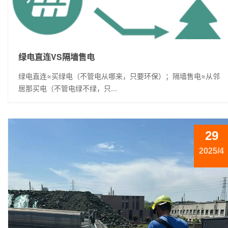
绿电直连VS隔墙售电
绿电直连≈买绿电（不管电从哪来，只要环保）；隔墙售电≈从邻
居那买电（不管电绿不绿，只...
29
2025/4